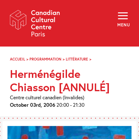
Skip
Navigation
About
Programming
MENU
Off-Site
Explore
Education
Newsletter
Archives
ACCUEIL
>
PROGRAMMATION
>
LITTÉRATURE
>
HERMÉNÉGILDE
Visit
CHIASSON
Herménégilde
f
i
y
Chiasson [ANNULÉ]
FR
EN
Centre culturel canadien (Invalides)
October 03rd, 2006
20:00 - 21:30