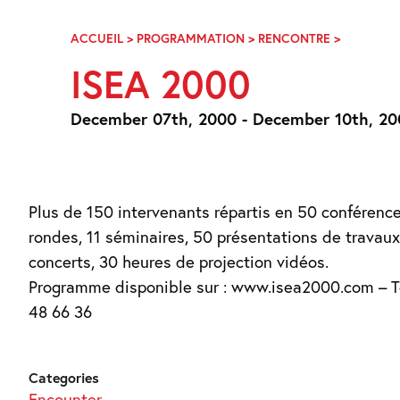
Skip
Navigation
ACCUEIL
>
PROGRAMMATION
>
RENCONTRE
>
ISEA
2000
ISEA 2000
December 07th, 2000 - December 10th, 2
Plus de 150 intervenants répartis en 50 conférence
rondes, 11 séminaires, 50 présentations de travaux
concerts, 30 heures de projection vidéos.
Programme disponible sur : www.isea2000.com – Té
48 66 36
Categories
Encounter