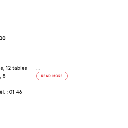
000
s, 12 tables
...
, 8
READ MORE
l. : 01 46