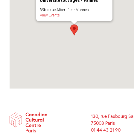
Université tout âges - Vannes
39bis rue Albert 1er - Vannes
View Events
130, rue Faubourg Sa
75008 Paris
01 44 43 21 90