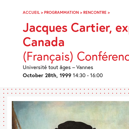
Skip
Navigation
ACCUEIL
>
PROGRAMMATION
>
RENCONTRE
>
JACQUES
CARTIER,
Jacques Cartier, e
EXPLORA
ET
Canada
DÉCOUVR
DU
CANADA
(Français) Conféren
Université tout âges – Vannes
October 28th, 1999
14:30 - 16:00