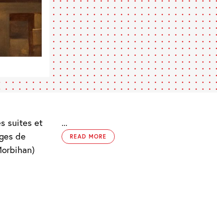
es suites et
...
âges de
READ MORE
Morbihan)