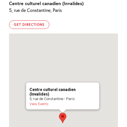
This
This
This
Centre culturel canadien (Invalides)
Land.
Land.
Land.
Vernissage
Vernissage
Vernissage
5, rue de Constantine, Paris
du
du
du
15
15
15
décembre
décembre
décembre
2005
2005
2005
GET DIRECTIONS
Centre culturel canadien
(Invalides)
5, rue de Constantine - Paris
View Events