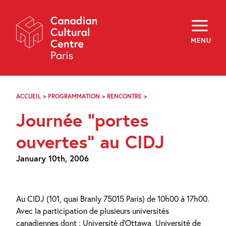
Skip
Navigation
About
Programming
MENU
Off-Site
Explore
Education
Newsletter
Archives
ACCUEIL
>
PROGRAMMATION
>
RENCONTRE
>
JOURNÉE
Visit
“PORTES
Journée “portes
OUVERTES”
AU
f
i
y
CIDJ
ouvertes” au CIDJ
FR
EN
January 10th, 2006
Au CIDJ (101, quai Branly 75015 Paris) de 10h00 à 17h00.
Avec la participation de plusieurs universités
canadiennes dont : Université d’Ottawa, Université de