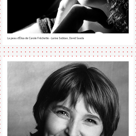
La peau d'Élisa de Carole Fréchette - Larine Sabban, David Saada