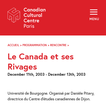
Skip
Navigation
About
Programming
MENU
Off-Site
Explore
Education
Newsletter
Archives
ACCUEIL
>
PROGRAMMATION
>
RENCONTRE
>
LE
Visit
CANADA
Le Canada et ses
ET
SES
f
i
y
RIVAGES
Rivages
FR
EN
December 11th, 2003 - December 13th, 2003
Université de Bourgogne. Organisé par Danièle Pitavy,
directrice du Centre d’études canadiennes de Dijon.