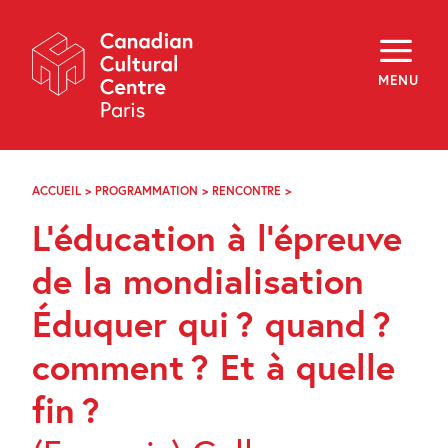
Skip
Navigation
About
Programming
MENU
Off-Site
Explore
Education
Newsletter
Archives
ACCUEIL
>
PROGRAMMATION
>
RENCONTRE
>
L’ÉDUCATION
Visit
À
L’éducation à l’épreuve
L’ÉPREUVE
DE
f
i
y
LA
de la mondialisation
FR
EN
MONDIALISATION
ÉDUQUER
Éduquer qui ? quand ?
QUI ?
QUAND ?
comment ? Et à quelle
COMMENT ?
ET
À
fin ?
QUELLE
FIN ?