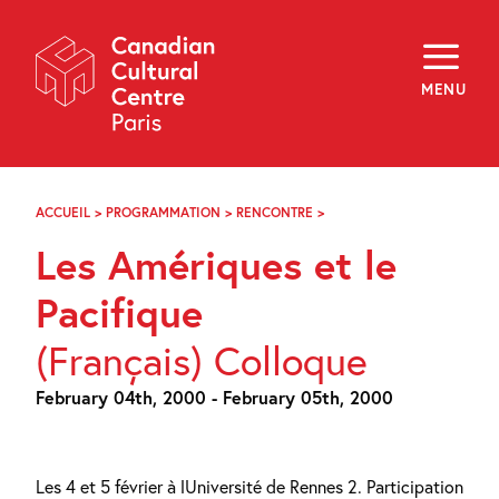
Skip
Navigation
About
Programming
MENU
Off-Site
Explore
Education
Newsletter
Archives
ACCUEIL
>
PROGRAMMATION
>
RENCONTRE
>
LES
Visit
AMÉRIQUES
Les Amériques et le
ET
LE
f
i
y
PACIFIQUE
Pacifique
FR
EN
(Français) Colloque
February 04th, 2000 - February 05th, 2000
Les 4 et 5 février à lUniversité de Rennes 2. Participation