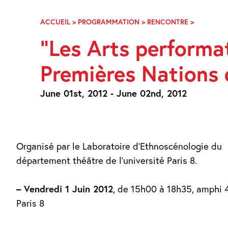
Skip
Navigation
ACCUEIL
>
PROGRAMMATION
>
RENCONTRE
>
“LES
ARTS
“Les Arts performat
PERFORMA
ET
Premières Nations 
SPECTACU
DES
PREMIÈRE
June 01st, 2012 - June 02nd, 2012
NATIONS
DE
L’EST
DU
CANADA”
Organisé par le Laboratoire d’Ethnoscénologie du
département théâtre de l’université Paris 8.
– Vendredi 1 Juin 2012
, de 15h00 à 18h35, amphi 4
Paris 8