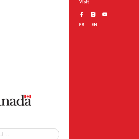
Visit
f
i
y
FR
EN