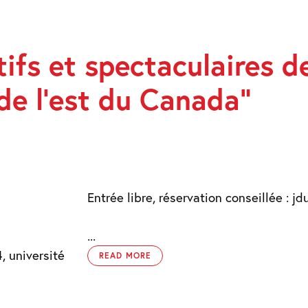
ifs et spectaculaires d
TIFS
de l’est du Canada”
LAIRES
S
Entrée libre, réservation conseillée : j
...
, université
READ MORE