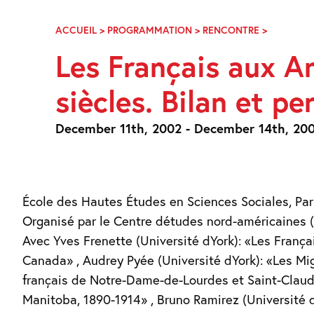
Skip
Navigation
ACCUEIL
>
PROGRAMMATION
>
RENCONTRE
>
LES
FRANÇAI
Les Français aux 
AUX
AMÉRIQUE
siècles. Bilan et pe
17ÈME-
20ÈME
SIÈCLES.
December 11th, 2002 - December 14th, 20
BILAN
ET
PERSPECT
École des Hautes Études en Sciences Sociales, Par
Organisé par le Centre détudes nord-américaines
Avec Yves Frenette (Université dYork): «Les França
Canada» , Audrey Pyée (Université dYork): «Les Mi
français de Notre-Dame-de-Lourdes et Saint-Claud
Manitoba, 1890-1914» , Bruno Ramirez (Université 