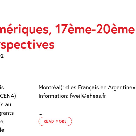
S
Amériques, 17ème-20ème
S,
rspectives
02
IVES
is.
Montréal): «Les Français en Argentine»
 (CENA)
Information: fweil@ehess.fr
is au
grants
...
e,
READ MORE
de