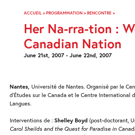
Skip
Navigation
ACCUEIL
>
PROGRAMMATION
>
RENCONTRE
>
LEUR
NA-
Her Na-rra-tion : 
RRA-
TION
Canadian Nation
:
NARRATI
AU
June 21st, 2007 - June 22nd, 2007
FÉMININ
DE
LA
NATION
CANADIE
Nantes,
Université de Nantes. Organisé par le Cen
d’Études sur le Canada et le Centre International 
Langues.
Interventions de :
Shelley Boyd
(post-doctorant, Un
Carol Sheilds and the Quest for Paradise in Canad