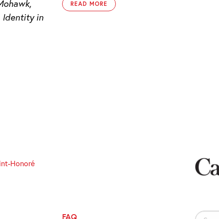
Mohawk,
READ MORE
 Identity in
int-Honoré
FAQ
Search