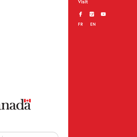
Visit
f
i
y
FR
EN