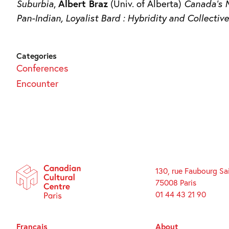
Suburbia
,
Albert Braz
(Univ. of Alberta)
Canada’s 
Pan-Indian, Loyalist Bard : Hybridity and Collective
Categories
Conferences
Encounter
130, rue Faubourg Sa
75008 Paris
01 44 43 21 90
Français
About