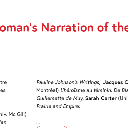
Woman’s Narration of th
ON
NNE
tre
Pauline Johnson’s Writings
,
Jacques C
des
Montréal)
L’héroïsme au féminin. De Bl
Guillemette de Muy
,
Sarah Carter
(Uni
Prairie and Empire:
iv. Mc Gill)
ian
...