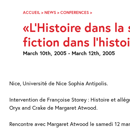
Skip
Navigation
ACCUEIL
>
NEWS
>
CONFERENCES
>
L’HISTOIRE
DANS
«L’Histoire dans la 
LA
SCIENCE-
fiction dans l’histo
FICTION,
LA
SCIENCE-
March 10th, 2005 - March 12th, 2005
FICTION
DANS
L’HISTOIRE
Nice, Université de Nice Sophia Antipolis.
Intervention de Françoise Storey : Histoire et allég
Oryx and Crake de Margaret Atwood.
Rencontre avec Margaret Atwood le samedi 12 mar