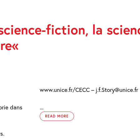
science-fiction, la scien
ire«
www.unice.fr/CECC – j.f.Story@unice.fr
orie dans
...
READ MORE
s.