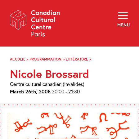
Skip
Navigation
About
Programming
MENU
Off-Site
Explore
Education
Newsletter
Archives
ACCUEIL
>
PROGRAMMATION
>
LITTÉRATURE
>
NICOLE
Visit
BROSSARD
Nicole Brossard
f
i
y
Centre culturel canadien (Invalides)
FR
EN
March 26th, 2008
20:00 - 21:30