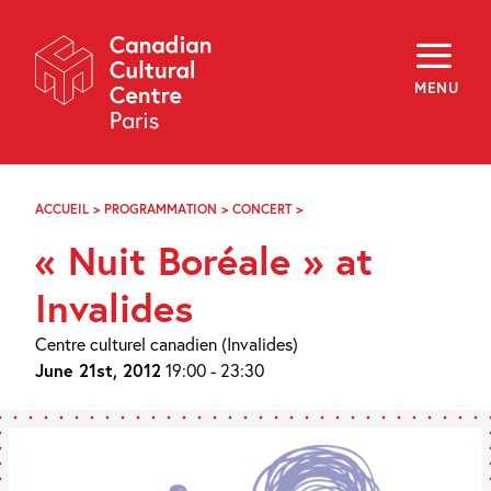
Skip
Navigation
About
Programming
MENU
Off-Site
Explore
Education
Newsletter
Archives
ACCUEIL
>
PROGRAMMATION
>
CONCERT
>
« NUIT
Visit
BORÉALE » AUX
« Nuit Boréale » at
INVALIDES
f
i
y
Invalides
FR
EN
Centre culturel canadien (Invalides)
June 21st, 2012
19:00 - 23:30