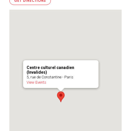
GET DIRECTIONS
Major
Major
Major
C
C
C
Centre culturel canadien
(Invalides)
5, rue de Constantine - Paris
View Events