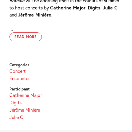
Boréale
will be adorning itself in the colours of summer
to host concerts by
Catherine Major
,
Digits
,
Julie C
and
Jérôme Minière
.
...
READ MORE
Categories
Concert
Encounter
Participant
Catherine Major
Digits
Jérôme Minière
Julie C