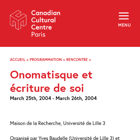
Skip
Navigation
About
Programming
MENU
Off-Site
Explore
Education
Newsletter
Archives
ACCUEIL
>
PROGRAMMATION
>
RENCONTRE
>
ONOMATISQUE
Visit
ET
Onomatisque et
ÉCRITURE
DE
f
i
y
SOI
écriture de soi
FR
EN
:
ENJEUX
March 25th, 2004 - March 26th, 2004
DU
NOM
PROPRE
EN
ÉNIGME
Maison de la Recherche, Université de Lille 3
AUTOBIOGRAPHIQUE
Organisé par Yves Baudelle (Université de Lille 3) et