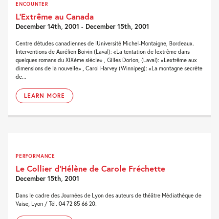
ENCOUNTER
L’Extrême au Canada
December 14th, 2001 - December 15th, 2001
Centre détudes canadiennes de lUniversité Michel-Montaigne, Bordeaux.
Interventions de Aurélien Boivin (Laval): «La tentation de lextrême dans
quelques romans du XIXème siècle» , Gilles Dorion, (Laval): «Lextrême aux
dimensions de la nouvelle» , Carol Harvey (Winnipeg): «La montagne secrète
de...
LEARN MORE
PERFORMANCE
Le Collier d’Hélène de Carole Fréchette
December 15th, 2001
Dans le cadre des Journées de Lyon des auteurs de théâtre Médiathèque de
Vaise, Lyon / Tél. 04 72 85 66 20.