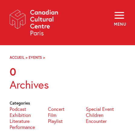
Skip
Navigation
About
Programming
MENU
Off-Site
Explore
Education
Newsletter
Archives
ACCUEIL
>
EVENTS
>
PAGE
Visit
13
0
f
i
y
Archives
FR
EN
Categories
Podcast
Concert
Special Event
Exhibition
Film
Children
Literature
Playlist
Encounter
Performance