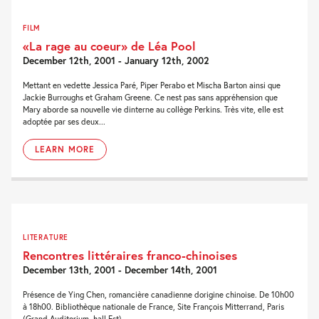
FILM
«La rage au coeur» de Léa Pool
December 12th, 2001 - January 12th, 2002
Mettant en vedette Jessica Paré, Piper Perabo et Mischa Barton ainsi que
Jackie Burroughs et Graham Greene. Ce nest pas sans appréhension que
Mary aborde sa nouvelle vie dinterne au collège Perkins. Très vite, elle est
adoptée par ses deux...
LEARN MORE
LITERATURE
Rencontres littéraires franco-chinoises
December 13th, 2001 - December 14th, 2001
Présence de Ying Chen, romancière canadienne dorigine chinoise. De 10h00
à 18h00. Bibliothèque nationale de France, Site François Mitterrand, Paris
(Grand Auditorium, hall Est).