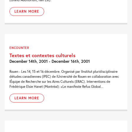
LEARN MORE
ENCOUNTER
Textes et contextes culturels
December 14th, 2001 - December 16th, 2001
Rouen - Les 14, 15 et 16 décembre. Organisé par lInstitut pluridisciplinaire
détudes canadiennes (IPEC) de lUniversité de Rouen en collaboration avec
lÉquipe de Recherche sur les Aires Culturels (ERAC). Interventions de
Frédérique Elsie Hanet (Montréal): «Le manifeste Refus Global...
LEARN MORE