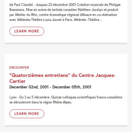
de Paul Claudel - Jusquau 23 décembre 2001 Création musicale de Philippe
Boesmans. Mise en scène de lartiste canadien Matthew Jocelyn et produit
par lAtelier du Rhin, centre dramatique régional dAlsace en co-réalisation
avec lAthénée-Théâtre Louis-Jouvet à Paris. Athénée -Théâtre...
LEARN MORE
ENCOUNTER
“Quatorzièmes entretiens” du Centre Jacques-
Cartier
December 02nd, 2001 - December 05th, 2001
Lyon - Du 2 au 5 décembre. Quinze colloques scientifiques franco-canadiens
se dérouleront dans la région Rhône-Alpes.
LEARN MORE