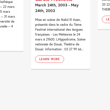
iathèque
March 24th, 2003 - May
33 2
 – 22 mars
THERR
24th, 2003
25 mars
 – 31 mars
Mise en scène de Nabil El Azan,
L
versité de
présenté dans le cadre du 7ème
uvelle – 4
Festival international des langues
françaises - Les Météores le 24
mars à 21h00. LHippodrome, Scène
nationale de Douai, Théâtre de
Douai. Information : 03 27 99 66...
LEARN MORE