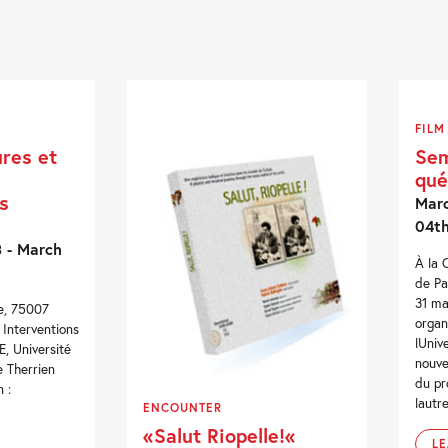
FILM
ures et
Sem
qué
s
Marc
04t
 - March
À la 
de Pa
31 ma
e, 75007
organ
. Interventions
lUni
E, Université
nouve
e Therrien
du pr
 :
lautr
ENCOUNTER
«Salut Riopelle!«
L