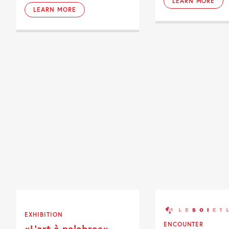
LEARN MORE
LEARN MORE
EXHIBITION
ENCOUNTER
«L’art à palabres«