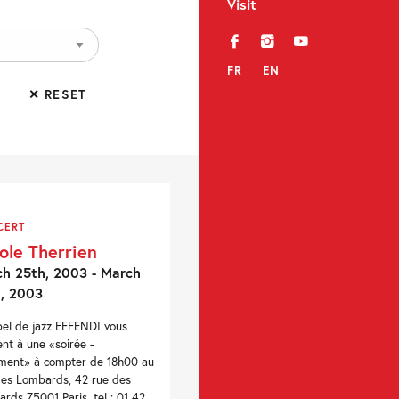
Visit
f
i
y
FR
EN
✕ RESET
CERT
ole Therrien
h 25th, 2003 - March
, 2003
bel de jazz EFFENDI vous
ent à une «soirée -
ment» à compter de 18h00 au
es Lombards, 42 rue des
rds 75001 Paris, tel : 01 42