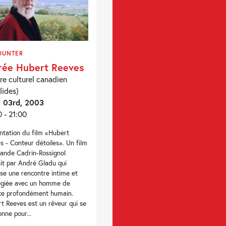
OUNTER
rée Hubert Reeves
re culturel canadien
lides)
l 03rd, 2003
0 - 21:00
ntation du film «Hubert
s - Conteur détoiles». Un film
lande Cadrin-Rossignol
it par André Gladu qui
se une rencontre intime et
légiée avec un homme de
ce profondément humain.
t Reeves est un rêveur qui se
onne pour...