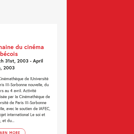
aine du cinéma
bécois
h 31st, 2003 - April
h, 2003
Cinémathèque de lUniversité
ris III-Sorbonne nouvelle, du
rs au 4 avril. Activité
isée par la Cinémathèque de
versité de Paris III-Sorbonne
lle, avec le soutien de lAFEC,
ojet international Le soi et
e, et du...
EARN MORE