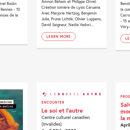
Amnon Béham et Philippe Orivel.
val Rockn
Benoî
Création lumière de Lysis Caruana.
 Rennes - 10
la co
Avec Marjorie Hertzog, Benjamin
rences de la
Carro
Julia, Prune Lichtlé, Olivier Luppens,
- 15 
David Seigneur, Nadia Vadori....
Vitry-
LEARN MORE
L
PRO
ENCOUNTER
Sal
Le soi et l’autre
mon
Centre culturel canadien
la 
(Invalides)
Apri