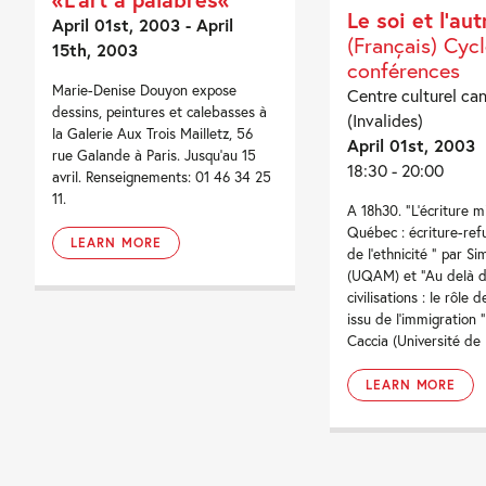
Le soi et l’aut
April 01st, 2003 - April
(Français) Cyc
15th, 2003
conférences
Marie-Denise Douyon expose
Centre culturel ca
dessins, peintures et calebasses à
(Invalides)
la Galerie Aux Trois Mailletz, 56
April 01st, 2003
rue Galande à Paris. Jusqu'au 15
18:30 - 20:00
avril. Renseignements: 01 46 34 25
11.
A 18h30. “L’écriture m
Québec : écriture-ref
LEARN MORE
de l’ethnicité “ par S
(UQAM) et “Au delà d
civilisations : le rôle d
issu de l’immigration ”
Caccia (Université de Pa
LEARN MORE