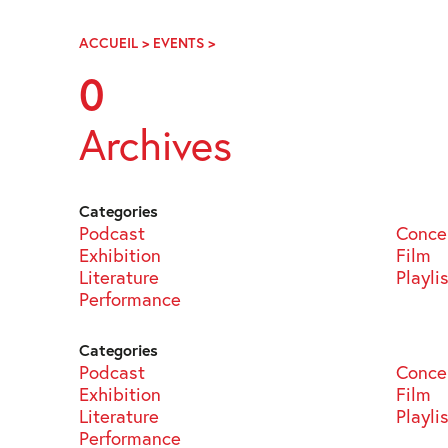
Skip
Navigation
ACCUEIL
>
EVENTS
>
PAGE
21
0
Archives
Categories
Podcast
Conce
Exhibition
Film
Literature
Playli
Performance
Categories
Podcast
Conce
Exhibition
Film
Literature
Playli
Performance