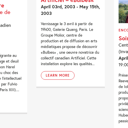
re
April 03rd, 2003 - May 15th,
le de
2003
Vernissage le 3 avril à partir de
nadien
19h00, Galerie Quang, Paris. Le
ENC
Groupe Molior, centre de
Soi
production et de diffusion en arts
Cent
médiatiques propose de découvrir
(Inva
«Bulbes» , une oeuvre novatrice du
igrante au
Apri
collectif canadien Artificiel. Cette
uge et deuil
installation explore les qualités...
19:0
imon Harel
u choc des
Prése
LEARN MORE
e l’intellectuel
Reeve
 par Fulvio
de Io
ris XIII)....
produ
propo
privi
scien
Huber
passi