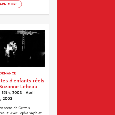
EARN MORE
FORMANCE
tes d’enfants réels
Suzanne Lebeau
l 15th, 2003 - April
, 2003
en scène de Gervais
eault. Avec Sophie Vajda et