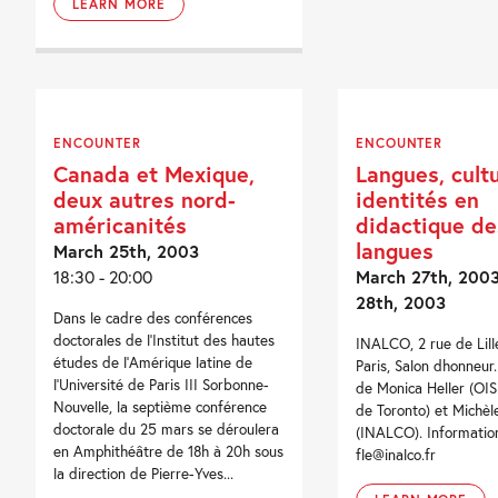
LEARN MORE
ENCOUNTER
ENCOUNTER
Canada et Mexique,
Langues, cult
deux autres nord-
identités en
américanités
didactique de
langues
March 25th, 2003
18:30 - 20:00
March 27th, 2003
28th, 2003
Dans le cadre des conférences
doctorales de l'Institut des hautes
INALCO, 2 rue de Lill
études de l'Amérique latine de
Paris, Salon dhonneur
l'Université de Paris III Sorbonne-
de Monica Heller (OIS
Nouvelle, la septième conférence
de Toronto) et Michèl
doctorale du 25 mars se déroulera
(INALCO). Information
en Amphithéâtre de 18h à 20h sous
fle@inalco.fr
la direction de Pierre-Yves...