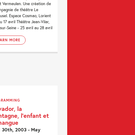
t Vermeulen. Une création de
mpagnie de théâtre Le
usel. Espace Cosmao, Lorient
au 17 avril Théâtre Jean-Vilar,
sur-Seine - 25 avril au 28 avril
EARN MORE
GRAMMING
vador, la
tagne, l’enfant et
mangue
l 30th, 2003 - May