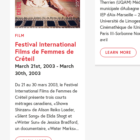
Therrien (UQAM) Méd
municipale dAubagne
IEP dAix-Marseille – 
Université de Limoges
Cinémathèque de lUni
Paris III-Sorbonne No
FILM
avril
Festival International
Films de Femmes de
LEARN MORE
Créteil
March 21st, 2003 - March
30th, 2003
Du 21 au 30 mars 2003, le Festival
International Films de Femmes de
Créteil présente trois courts
métrages canadiens, «Showa
Shinzan» de Alison Reiko Loader,
«Silent Song» de Elida Shogt et
«Winter Sun» de Jessica Bradford,
un documentaire, «Water Marks»...