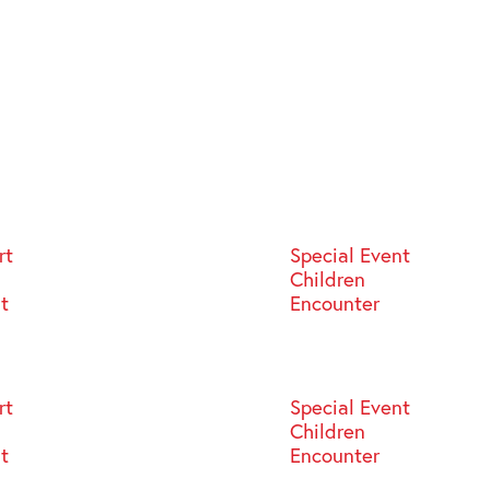
rt
Special Event
Children
st
Encounter
rt
Special Event
Children
st
Encounter