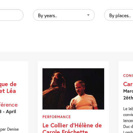
By
By
years..
places..
CON
ique de
Car
et Léa
Marc
26th
férence
Le la
 - April
convi
PERFORMANCE
lance
Le Collier d’Hélène de
Duc d
 par Denise
Carole Fréchette
Lomba