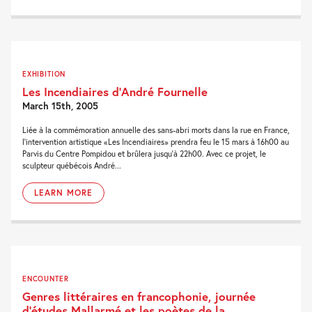
EXHIBITION
Les Incendiaires d’André Fournelle
March 15th, 2005
Liée à la commémoration annuelle des sans-abri morts dans la rue en France,
l'intervention artistique «Les Incendiaires» prendra feu le 15 mars à 16h00 au
Parvis du Centre Pompidou et brûlera jusqu'à 22h00. Avec ce projet, le
sculpteur québécois André...
LEARN MORE
ENCOUNTER
Genres littéraires en francophonie, journée
d’études Mallarmé et les poètes de la