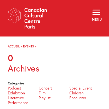
Skip
Navigation
About
Programming
MENU
Off-Site
Explore
Education
Newsletter
Archives
ACCUEIL
>
EVENTS
>
PAGE
Visit
34
0
f
i
y
Archives
FR
EN
Categories
Podcast
Concert
Special Event
Exhibition
Film
Children
Literature
Playlist
Encounter
Performance