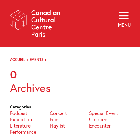
Skip
Navigation
About
Programming
MENU
Off-Site
Explore
Education
Newsletter
Archives
ACCUEIL
>
EVENTS
>
PAGE
Visit
44
0
f
i
y
Archives
FR
EN
Categories
Podcast
Concert
Special Event
Exhibition
Film
Children
Literature
Playlist
Encounter
Performance