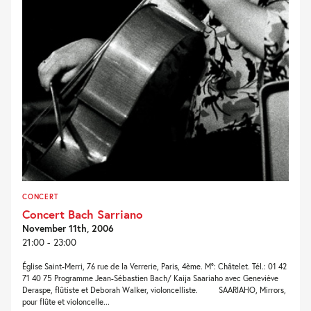
CONCERT
Concert Bach Sarriano
November 11th, 2006
21:00 - 23:00
Église Saint-Merri, 76 rue de la Verrerie, Paris, 4ème. M°: Châtelet. Tél.: 01 42
71 40 75 Programme Jean-Sébastien Bach/ Kaija Saariaho avec Geneviève
Deraspe, flûtiste et Deborah Walker, violoncelliste. SAARIAHO, Mirrors,
pour flûte et violoncelle...