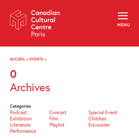
Skip
Navigation
About
Programming
MENU
Off-Site
Explore
Education
Newsletter
Archives
ACCUEIL
>
EVENTS
>
PAGE
Visit
46
0
f
i
y
Archives
FR
EN
Categories
Podcast
Concert
Special Event
Exhibition
Film
Children
Literature
Playlist
Encounter
Performance