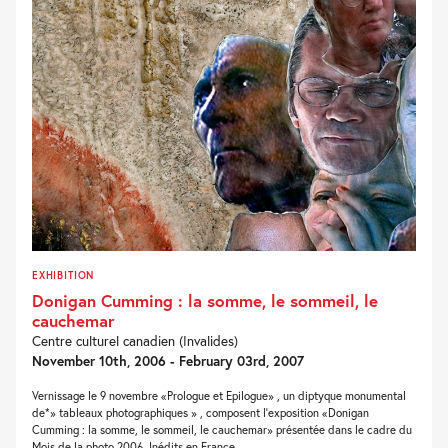
EXHIBITION
Donigan Cumming : la somme, le sommeil, le
cauchemar
Centre culturel canadien (Invalides)
November 10th, 2006 - February 03rd, 2007
Vernissage le 9 novembre «Prologue et Epilogue» , un diptyque monumental
de*» tableaux photographiques » , composent l'exposition «Donigan
Cumming : la somme, le sommeil, le cauchemar» présentée dans le cadre du
Mois de la photo 2006. Inédits en France,...