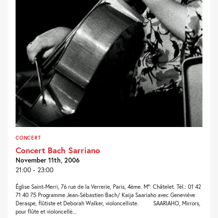
CONCERT
Concert Bach Sarriano
November 11th, 2006
21:00 - 23:00
Église Saint-Merri, 76 rue de la Verrerie, Paris, 4ème. M°: Châtelet. Tél.: 01 42
71 40 75 Programme Jean-Sébastien Bach/ Kaija Saariaho avec Geneviève
Deraspe, flûtiste et Deborah Walker, violoncelliste. SAARIAHO, Mirrors,
pour flûte et violoncelle...