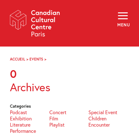
Skip
Navigation
About
Programming
MENU
Off-Site
Explore
Education
Newsletter
Archives
ACCUEIL
>
EVENTS
>
PAGE
Visit
46
0
f
i
y
Archives
FR
EN
Categories
Podcast
Concert
Special Event
Exhibition
Film
Children
Literature
Playlist
Encounter
Performance