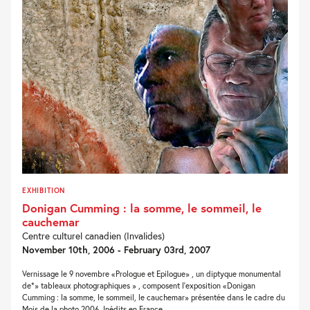
EXHIBITION
Donigan Cumming : la somme, le sommeil, le
cauchemar
Centre culturel canadien (Invalides)
November 10th, 2006 - February 03rd, 2007
Vernissage le 9 novembre «Prologue et Epilogue» , un diptyque monumental
de*» tableaux photographiques » , composent l'exposition «Donigan
Cumming : la somme, le sommeil, le cauchemar» présentée dans le cadre du
Mois de la photo 2006. Inédits en France,...