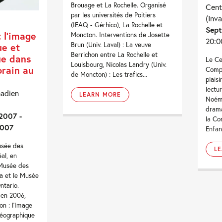
Brouage et La Rochelle. Organisé
Cent
par les universités de Poitiers
(Inva
(IEAQ - Gérhico), La Rochelle et
Sept
: l’image
Moncton. Interventions de Josette
20:0
Brun (Univ. Laval) : La veuve
ue et
Berrichon entre La Rochelle et
ue dans
Le Ce
Louisbourg, Nicolas Landry (Univ.
orain au
Compa
de Moncton) : Les trafics...
plais
lectu
nadien
LEARN MORE
Noémi
drama
2007 -
la Co
2007
Enfan
usée des
L
al, en
 Musée des
a et le Musée
ntario.
 en 2006,
ion : l’Image
déographique