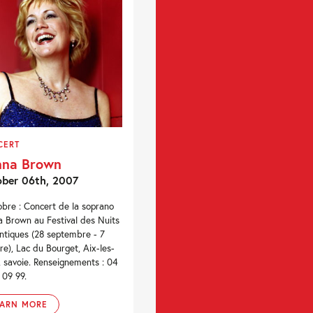
CERT
nna Brown
ber 06th, 2007
obre : Concert de la soprano
 Brown au Festival des Nuits
tiques (28 septembre - 7
re), Lac du Bourget, Aix-les-
, savoie. Renseignements : 04
 09 99.
EARN MORE