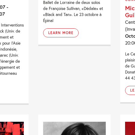
Ballet de Lorraine de deux solos
07 -
Mic
de Françoise Sullivan, «Dédale» et
07
Gui
«Black and Tan». Le 23 octobre à
Épinal
Cent
 Interventions
(Inva
k (Univ. de
LEARN MORE
Octo
ement et
20:0
x pour l'Asie
Indonésie,
Le Ce
arec (Univ.
plais
d'énergie de
de Gu
oppement et
Donat
Létourneau
44 4
L