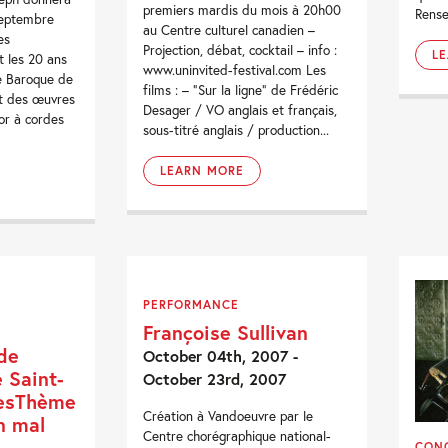
premiers mardis du mois à 20h00
Rense
septembre
au Centre culturel canadien –
es
Projection, débat, cocktail – info :
L
t les 20 ans
www.uninvited-festival.com Les
e Baroque de
films : – “Sur la ligne” de Frédéric
nt des œuvres
Desager / VO anglais et français,
or à cordes
sous-titré anglais / production...
LEARN MORE
PERFORMANCE
Françoise Sullivan
 de
October 04th, 2007 -
 Saint-
October 23rd, 2007
gesThème
Création à Vandoeuvre par le
n mal
Centre chorégraphique national-
CON