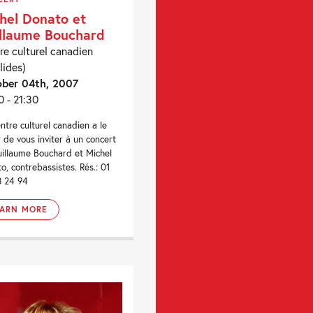
hel Donato et
llaume Bouchard
re culturel canadien
lides)
ber 04th, 2007
0 - 21:30
ntre culturel canadien a le
ir de vous inviter à un concert
illaume Bouchard et Michel
o, contrebassistes. Rés.: 01
3 24 94
EARN MORE