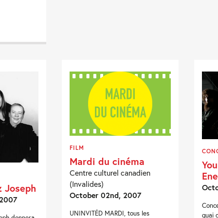
FILM
CON
Mardi du cinéma
You
Centre culturel canadien
En
(Invalides)
z Joseph
Octo
October 02nd, 2007
 2007
Conce
UNINVITÉD MARDI, tous les
quai 
seph donnera