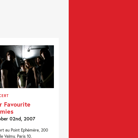
CERT
r Favourite
emies
ber 02nd, 2007
rt au Point Ephémère, 200
de Valmy, Paris 10.