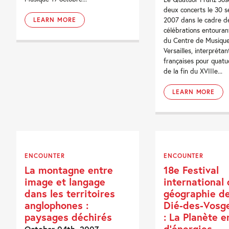
deux concerts le 30 
2007 dans le cadre d
LEARN MORE
célébrations entouran
du Centre de Musiqu
Versailles, interpréta
françaises pour quatu
de la fin du XVIIIe...
LEARN MORE
ENCOUNTER
ENCOUNTER
La montagne entre
18e Festival
image et langage
international
dans les territoires
géographie de
anglophones :
Dié-des-Vos
paysages déchirés
: La Planète e
d’énergies
October 04th, 2007 -