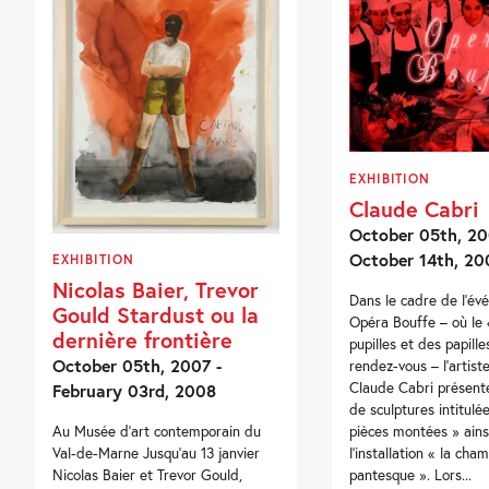
EXHIBITION
Claude Cabri
October 05th, 20
October 14th, 20
EXHIBITION
Nicolas Baier, Trevor
Dans le cadre de l’é
Gould Stardust ou la
Opéra Bouffe – où le «
dernière frontière
pupilles et des papille
October 05th, 2007 -
rendez-vous – l’artis
Claude Cabri présente
February 03rd, 2008
de sculptures intitulé
pièces montées » ains
Au Musée d’art contemporain du
l’installation « la cha
Val-de-Marne Jusqu’au 13 janvier
pantesque ». Lors...
Nicolas Baier et Trevor Gould,