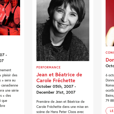
CON
07 -
Do
07
Octo
PERFORMANCE
vénement
Jean et Béatrice de
6 oct
 plaisir des
Carole Fréchette
Donna
s » sera au
Roman
te canadienne
October 05th, 2007 -
ocotb
ra une série
December 31st, 2007
Bains
es « des
79 88
i que
Première de Jean et Béatrice de
mbre
Carole Fréchette dans une mise en
L
scène de Hans Peter Cloos avec