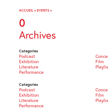
Skip
Navigation
ACCUEIL
>
EVENTS
>
PAGE
52
0
Archives
Categories
Podcast
Conce
Exhibition
Film
Literature
Playli
Performance
Categories
Podcast
Conce
Exhibition
Film
Literature
Playli
Performance