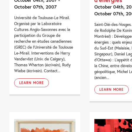
October 07th, 2007
October 04th, 20
October 07th, 20
Université de Toulouse-Le Mirail.
Organisé par le Laboratoire
Saint-Dié-des-Vosges.
Cultures Anglo-Saxonnes avec la
de Rodolphe De Koninc
participation du Groupe de
Montréal) : Développ
recherche en études canadiennes
énergies : quels enjeu
(GREC) de l'Université de Toulouse
du Sud-Est (Malaisie, 
Le-Mirail. Interventions de Harry
Singapour), Daniel Lag
Vandervlist (Univ. de Calgary),
d'Ottawa) : L'appétit 
Thomas Wharton (écrivain), Rudy
la Chine, entre dével
Wiebe (écrivain). Contact...
géopolitique, Michel 
(ancien...
LEARN MORE
LEARN MORE