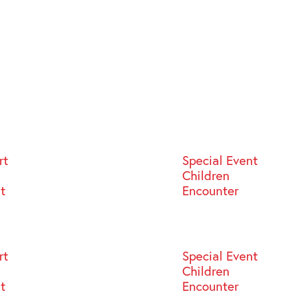
rt
Special Event
Children
st
Encounter
rt
Special Event
Children
st
Encounter