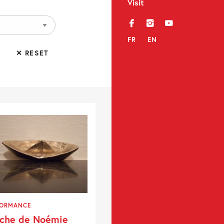
Visit
f
i
y
FR
EN
✕ RESET
FORMANCE
rche de Noémie