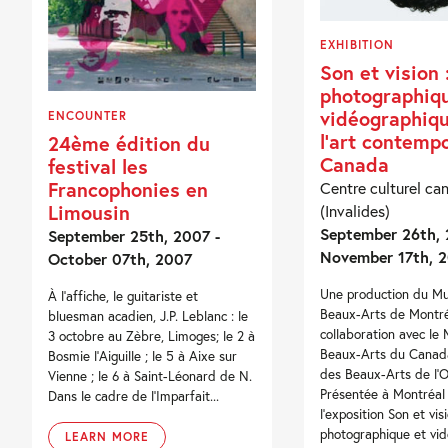
EXHIBITION
Son et vision 
photographiq
vidéographiq
ENCOUNTER
l’art contemp
24ème édition du
Canada
festival les
Francophonies en
Centre culturel ca
Limousin
(Invalides)
September 26th, 
September 25th, 2007 -
November 17th, 
October 07th, 2007
Une production du M
À l’affiche, le guitariste et
Beaux-Arts de Montré
bluesman acadien, J.P. Leblanc : le
collaboration avec le
3 octobre au Zèbre, Limoges; le 2 à
Beaux-Arts du Canad
Bosmie l’Aiguille ; le 5 à Aixe sur
des Beaux-Arts de l’O
Vienne ; le 6 à Saint-Léonard de N.
Présentée à Montréal
Dans le cadre de l’Imparfait...
l’exposition Son et vis
photographique et vi
LEARN MORE