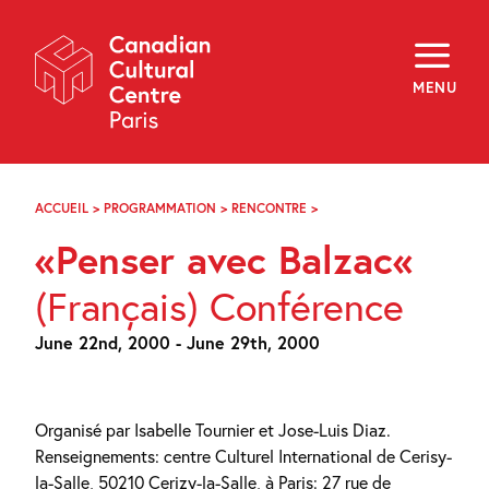
Skip
Navigation
About
Programming
MENU
Off-Site
Explore
Education
Newsletter
Archives
ACCUEIL
>
PROGRAMMATION
>
RENCONTRE
>
PENSER
Visit
AVEC
«Penser avec Balzac«
BALZAC
f
i
y
(Français) Conférence
FR
EN
June 22nd, 2000 - June 29th, 2000
Organisé par Isabelle Tournier et Jose-Luis Diaz.
Renseignements: centre Culturel International de Cerisy-
la-Salle, 50210 Cerizy-la-Salle, à Paris: 27 rue de