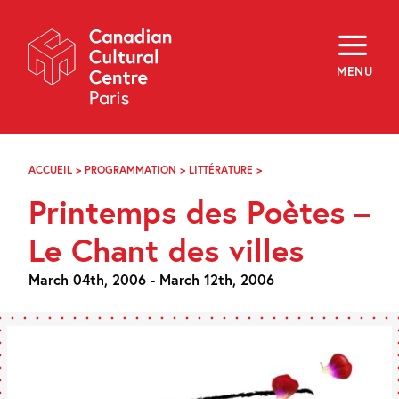
Skip
Navigation
About
Programming
MENU
Off-Site
Explore
Education
Newsletter
Archives
ACCUEIL
>
PROGRAMMATION
>
LITTÉRATURE
>
PRINTEMPS
Visit
DES
Printemps des Poètes –
POÈTES
–
f
i
y
LE
Le Chant des villes
FR
EN
CHANT
DES
March 04th, 2006 - March 12th, 2006
VILLES