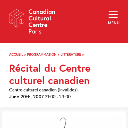
Skip
Navigation
About
Programming
MENU
Off-Site
Explore
Education
Newsletter
Archives
ACCUEIL
>
PROGRAMMATION
>
LITTÉRATURE
>
RÉCITAL
Visit
DU
Récital du Centre
CENTRE
CULTUREL
f
i
y
CANADIEN
culturel canadien
FR
EN
Centre culturel canadien (Invalides)
June 20th, 2007
21:00 - 23:00