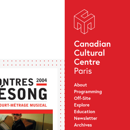
About
Programming
Off-Site
Explore
Education
Newsletter
Archives