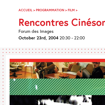
Skip
Navigation
ACCUEIL
>
PROGRAMMATION
>
FILM
>
RENCONTRES
CINÉSONG
Rencontres Cinéso
2004
Forum des Images
October 23rd, 2004
20:30 - 22:00