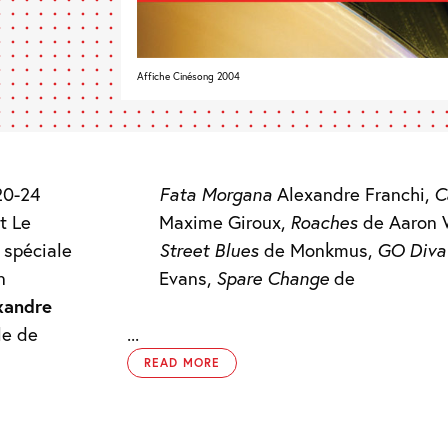
Affiche Cinésong 2004
20-24
Fata Morgana
Alexandre Franchi,
C
t Le
Maxime Giroux,
Roaches
de Aaron 
 spéciale
Street Blues
de Monkmus,
GO Diva
n
Evans,
Spare Change
de
xandre
le de
...
READ MORE