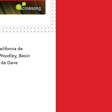
alifornia
de
Woodley,
Basin
de Dave