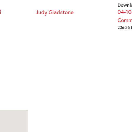
Downl
04-10
i
Judy Gladstone
Comm
206.36 