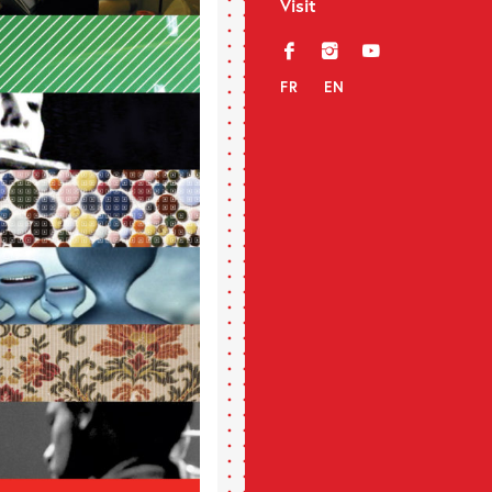
Visit
f
i
y
FR
EN