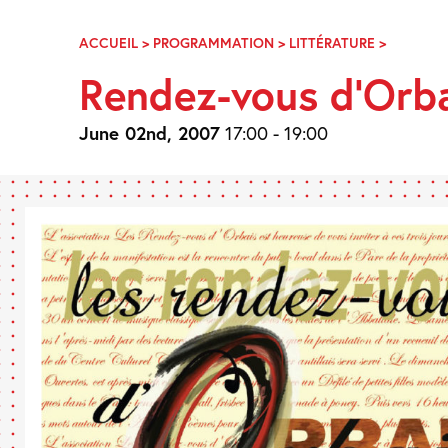
Skip
Navigation
ACCUEIL
>
PROGRAMMATION
>
LITTÉRATURE
>
RENDEZ-
VOUS
Rendez-vous d’Orb
D’ORBAI
June 02nd, 2007
17:00 - 19:00