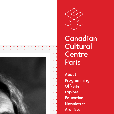
About
Programming
Off-Site
Explore
Education
Newsletter
Archives