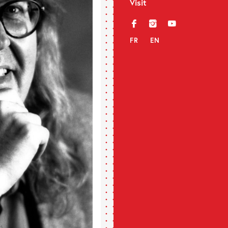
Visit
f
i
y
FR
EN