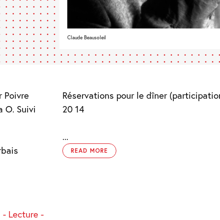
Claude Beausoleil
r Poivre
Réservations pour le dîner (participatio
a O. Suivi
20 14
...
rbais
READ MORE
 - Lecture -