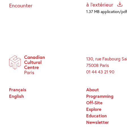
à l'extérieur
Encounter
1.37 MB application/pd
130, rue Faubourg Sa
75008 Paris
01 44 43 21 90
Français
About
English
Programming
Off-Site
Explore
Education
Newsletter