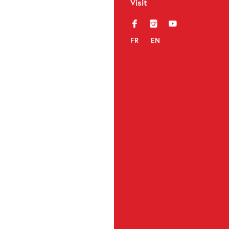
Visit
f
i
y
FR
EN