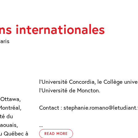
ns internationales
ONS
IONALES
aris
l’Université Concordia, le Collège unive
l’Université de Moncton.
d’Ottawa,
Montréal,
Contact : stephanie.romano@letudiant.
ité du
aouais,
...
 du Québec à
READ MORE