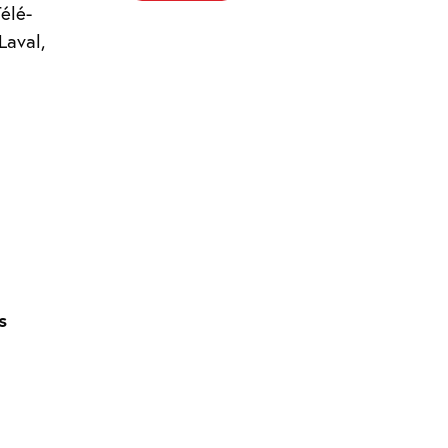
élé-
Laval,
s