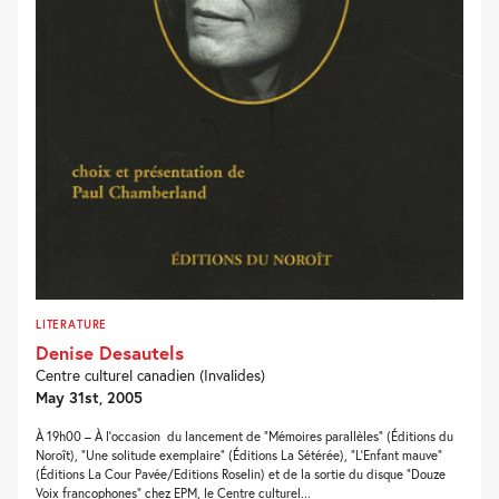
LITERATURE
Denise Desautels
Centre culturel canadien (Invalides)
May 31st, 2005
À 19h00 – À l’occasion du lancement de “Mémoires parallèles” (Éditions du
Noroît), “Une solitude exemplaire” (Éditions La Sétérée), “L’Enfant mauve”
(Éditions La Cour Pavée/Editions Roselin) et de la sortie du disque “Douze
Voix francophones” chez EPM, le Centre culturel...