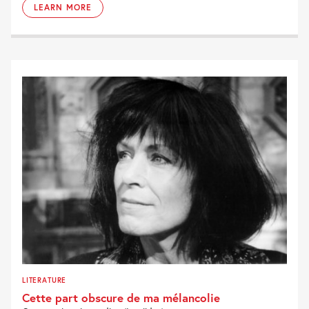
LEARN MORE
LITERATURE
Cette part obscure de ma mélancolie