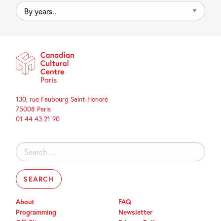
By
years..
130, rue Faubourg Saint-Honoré
75008 Paris
01 44 43 21 90
Search
for:
About
FAQ
Programming
Newsletter