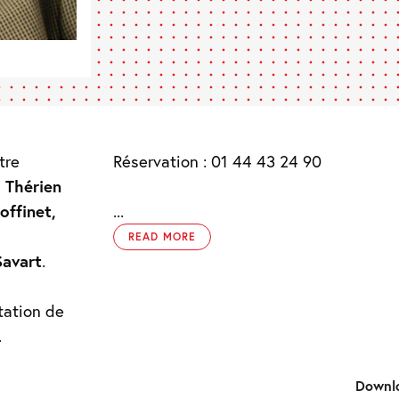
tre
Réservation : 01 44 43 24 90
 Thérien
ffinet,
...
READ MORE
avart
.
tation de
.
Downl