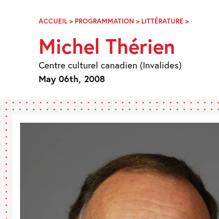
Skip
Navigation
ACCUEIL
>
PROGRAMMATION
>
LITTÉRATURE
>
MICHEL
THÉRIEN
Michel Thérien
Centre culturel canadien (Invalides)
May 06th, 2008