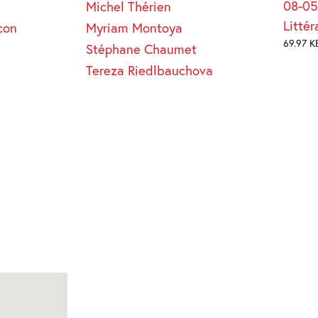
08-05
Michel Thérien
Litté
çon
Myriam Montoya
69.97 K
Stéphane Chaumet
Tereza Riedlbauchova