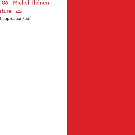
-06 - Michel Thérien -
rature
B application/pdf