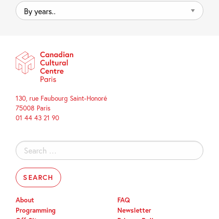
By
years..
130, rue Faubourg Saint-Honoré
75008 Paris
01 44 43 21 90
Search
for:
About
FAQ
Programming
Newsletter