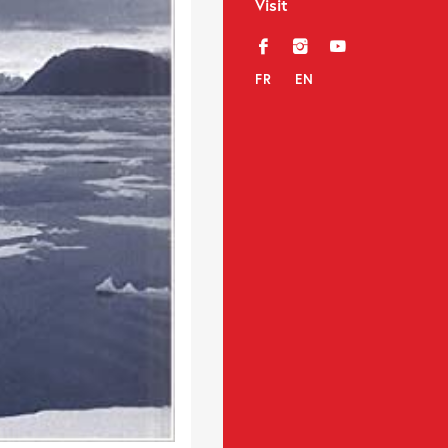
Visit
f
i
y
FR
EN