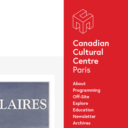
About
Programming
Off-Site
Explore
Education
Newsletter
Archives