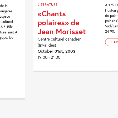
LITERATURE
À 19h00 
de la
Huston p
«Chants
rangères
de poèm
'Espace
polaires» de
polaires
e culturel
Sud/Lém
4h à 15h:
Jean Morisset
24 90.
iture inuit A
ique, les
Centre culturel canadien
LEA
(Invalides)
October 01st, 2003
19:00 - 21:00