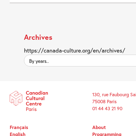
Archives
https://canada-culture.org/en/archives/
By
years..
130, rue Faubourg Sa
75008 Paris
01 44 43 21 90
Français
About
English
Programming