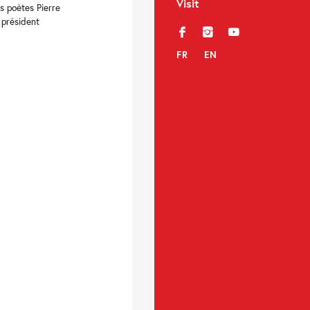
Visit
s poètes Pierre
 président
f
i
y
FR
EN