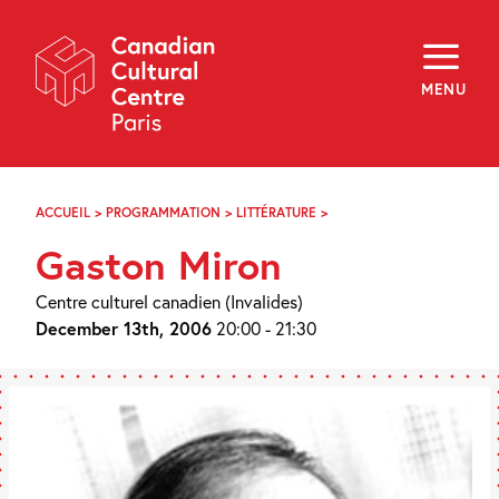
Skip
Navigation
About
Programming
MENU
Off-Site
Explore
Education
Newsletter
Archives
ACCUEIL
>
PROGRAMMATION
>
LITTÉRATURE
>
GASTON
Visit
MIRON
Gaston Miron
f
i
y
Centre culturel canadien (Invalides)
FR
EN
December 13th, 2006
20:00 - 21:30