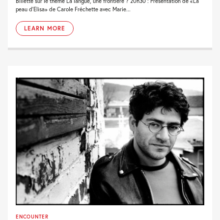
Billette sur le thème La langue, une frontière ? 20h30 : Présentation de «La
peau d'Elisa» de Carole Fréchette avec Marie...
LEARN MORE
ENCOUNTER