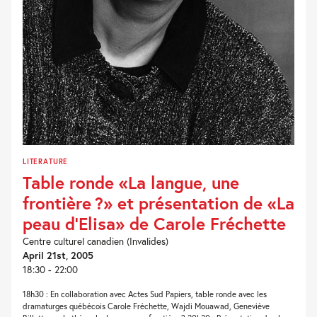
LITERATURE
Table ronde «La langue, une
frontière ?» et présentation de «La
peau d’Elisa» de Carole Fréchette
Centre culturel canadien (Invalides)
April 21st, 2005
18:30 - 22:00
18h30 : En collaboration avec Actes Sud Papiers, table ronde avec les
dramaturges québécois Carole Fréchette, Wajdi Mouawad, Geneviève