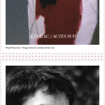
Wajdi Mouawad - Visage retrouvé, Leméac/Actes Sud