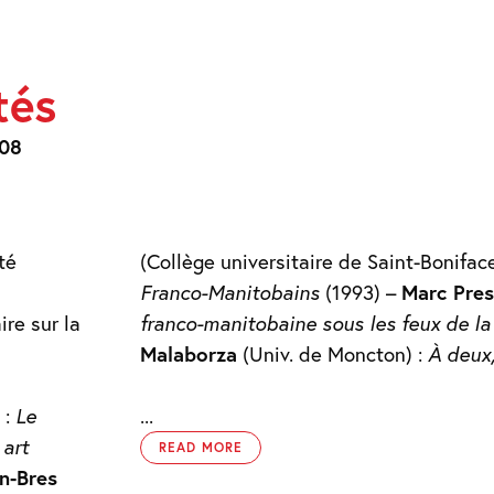
tés
S
008
té
(Collège universitaire de Saint-Bonifac
Franco-Manitobains
(1993) –
Marc Pres
franco-manitobaine sous les feux de l
ire sur la
Malaborza
(Univ. de Moncton) :
À deux,
...
 :
Le
 art
READ MORE
n-Bres