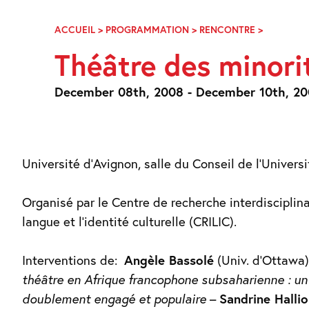
Skip
Navigation
ACCUEIL
>
PROGRAMMATION
>
RENCONTRE
>
THÉÂTRE
DES
Théâtre des minori
MINORITÉ
December 08th, 2008 - December 10th, 2
Université d’Avignon, salle du Conseil de l’Universi
Organisé par le Centre de recherche interdisciplina
langue et l’identité culturelle (CRILIC).
Interventions de:
Angèle Bassolé
(Univ. d’Ottawa)
théâtre en Afrique francophone subsaharienne : un
doublement engagé et populaire
–
Sandrine Hallio