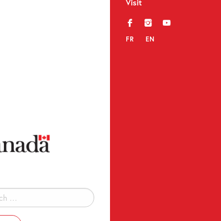
Visit
f
i
y
FR
EN