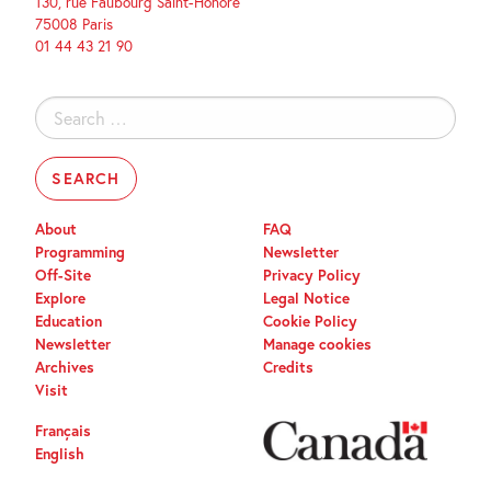
130, rue Faubourg Saint-Honoré
75008 Paris
01 44 43 21 90
Search
for:
About
FAQ
Programming
Newsletter
Off-Site
Privacy Policy
Explore
Legal Notice
Education
Cookie Policy
Newsletter
Manage cookies
Archives
Credits
Visit
Français
English