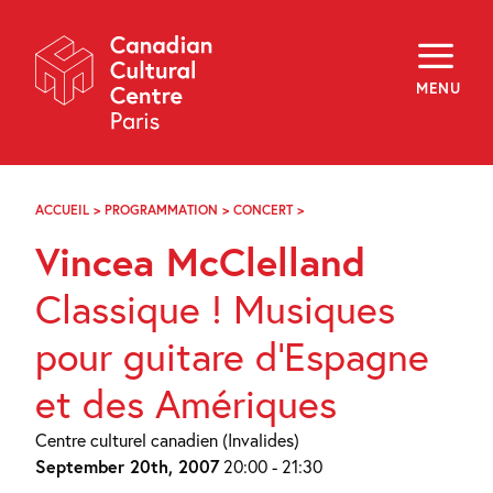
Skip
Navigation
About
Programming
MENU
Off-Site
Explore
Education
Newsletter
Archives
ACCUEIL
>
PROGRAMMATION
>
CONCERT
>
VINCEA
Visit
MCCLELLAND
Vincea McClelland
f
i
y
Classique ! Musiques
FR
EN
pour guitare d’Espagne
et des Amériques
Centre culturel canadien (Invalides)
September 20th, 2007
20:00 - 21:30