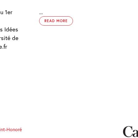
u 1er
...
READ MORE
es Idées
.fr
int-Honoré