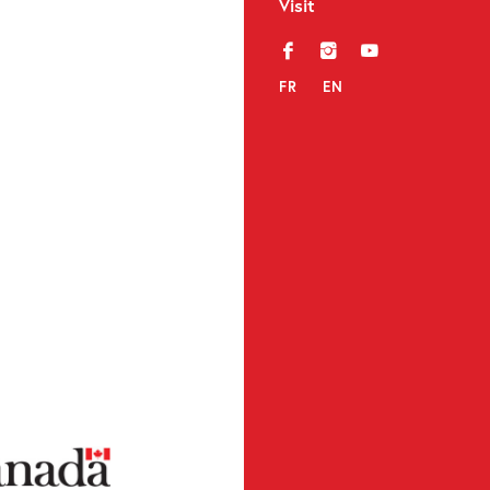
Visit
f
i
y
FR
EN