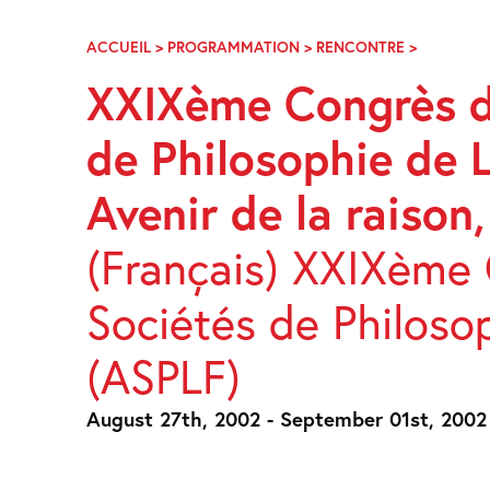
Skip
Navigation
ACCUEIL
>
PROGRAMMATION
>
RENCONTRE
>
AVENIR
DE
XXIXème Congrès de
LA
RAISON,
de Philosophie de 
DEVENIR
DES
RATIONAL
Avenir de la raison,
(Français) XXIXème 
Sociétés de Philoso
(ASPLF)
August 27th, 2002 - September 01st, 2002