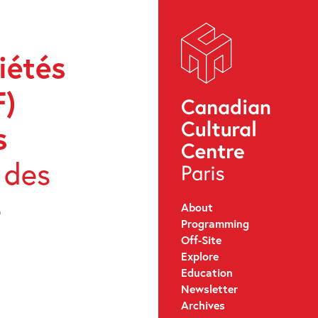
iétés
F)
s
 des
e
About
Programming
Off-Site
Explore
Education
Newsletter
Archives