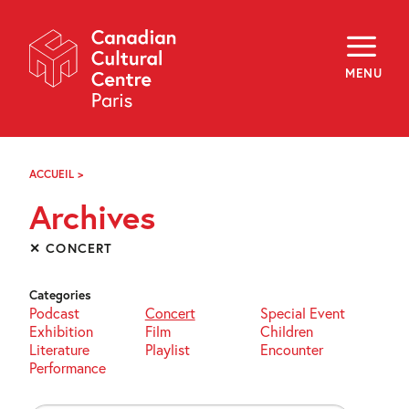
Skip
Navigation
About
Programming
MENU
Off-Site
Explore
Education
Newsletter
Archives
ACCUEIL
>
ARCHIVES
Visit
Archives
f
i
y
✕ CONCERT
FR
EN
Categories
Podcast
Concert
Special Event
Exhibition
Film
Children
Literature
Playlist
Encounter
Performance