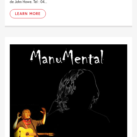
de John Howe. Tel : 04...
LEARN MORE