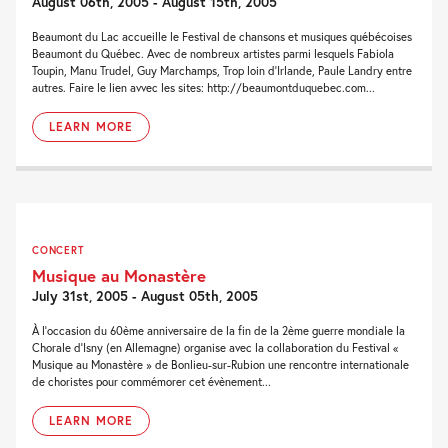
August 06th, 2005 - August 15th, 2005
Beaumont du Lac accueille le Festival de chansons et musiques québécoises
Beaumont du Québec. Avec de nombreux artistes parmi lesquels Fabiola
Toupin, Manu Trudel, Guy Marchamps, Trop loin d'Irlande, Paule Landry entre
autres. Faire le lien avvec les sites: http://beaumontduquebec.com...
LEARN MORE
CONCERT
Musique au Monastère
July 31st, 2005 - August 05th, 2005
À l’occasion du 60ème anniversaire de la fin de la 2ème guerre mondiale la
Chorale d’Isny (en Allemagne) organise avec la collaboration du Festival «
Musique au Monastère » de Bonlieu-sur-Rubion une rencontre internationale
de choristes pour commémorer cet évènement...
LEARN MORE