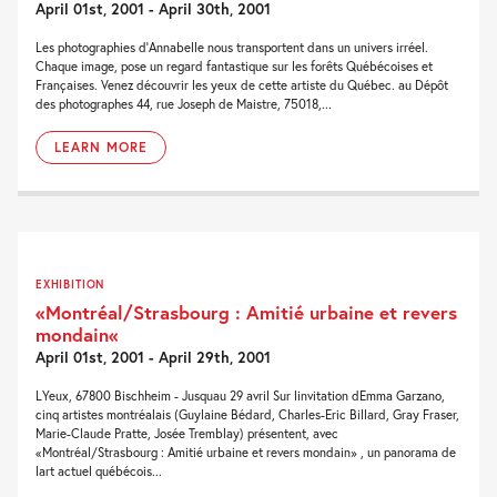
April 01st, 2001 - April 30th, 2001
Les photographies d'Annabelle nous transportent dans un univers irréel.
Chaque image, pose un regard fantastique sur les forêts Québécoises et
Françaises. Venez découvrir les yeux de cette artiste du Québec. au Dépôt
des photographes 44, rue Joseph de Maistre, 75018,...
LEARN MORE
EXHIBITION
«Montréal/Strasbourg : Amitié urbaine et revers
mondain«
April 01st, 2001 - April 29th, 2001
LYeux, 67800 Bischheim - Jusquau 29 avril Sur linvitation dEmma Garzano,
cinq artistes montréalais (Guylaine Bédard, Charles-Eric Billard, Gray Fraser,
Marie-Claude Pratte, Josée Tremblay) présentent, avec
«Montréal/Strasbourg : Amitié urbaine et revers mondain» , un panorama de
lart actuel québécois...