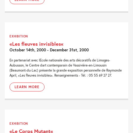
EXHIBITION
«Les fleuves invisibles«
October 14th, 2000 - December 31st, 2000
En partenariat avec lEcole nationale des arts décoratifs de Limoges-
Aubusson, le Centre dart contemporain de Vassivière-en-Limousin
(Beaumont-du-Lac) présente la grande exposition personnelle de Raymonde
April, «Les fleuves invisibles». Renseignements - Tél. : 05 55 69 27 27.
LEARN MORE
EXHIBITION
«Le Corps Mutant«