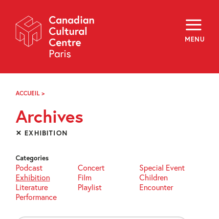
Skip
Navigation
About
Programming
MENU
Off-Site
Explore
Education
Newsletter
Archives
ACCUEIL
>
ARCHIVES
Visit
Archives
f
i
y
✕ EXHIBITION
FR
EN
Categories
Podcast
Concert
Special Event
Exhibition
Film
Children
Literature
Playlist
Encounter
Performance