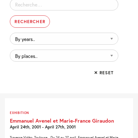
Rechercher :
By
years..
By
places..
✕ RESET
EXHIBITION
Emmanuel Avenel et Marie-France Giraudon
April 24th, 2001 - April 27th, 2001
Traverse Vidéo, Toulouse - Du 24 au 27 avril. Emmanuel Avenel et Marie-