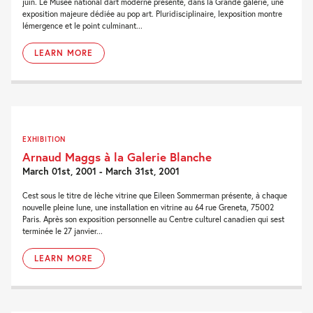
juin. Le Musée national dart moderne présente, dans la Grande galerie, une
exposition majeure dédiée au pop art. Pluridisciplinaire, lexposition montre
lémergence et le point culminant...
LEARN MORE
EXHIBITION
Arnaud Maggs à la Galerie Blanche
March 01st, 2001 - March 31st, 2001
Cest sous le titre de lèche vitrine que Eileen Sommerman présente, à chaque
nouvelle pleine lune, une installation en vitrine au 64 rue Greneta, 75002
Paris. Après son exposition personnelle au Centre culturel canadien qui sest
terminée le 27 janvier...
LEARN MORE