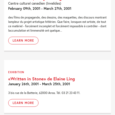
Centre culturel canadien (Invalides)
February 09th, 2001 - March 27th, 2001
des films de propagande, des dessins, des maquettes, des discours montrant
lampleur du projet artistique hitlérien. Que faire, lorsquon est artiste, de tout
ce matériel - forcément incomplet et forcément impossible à contrôler - dont
laccumulation et limmensité ont quelque...
LEARN MORE
EXHIBITION
«Written in Stone» de Elaine Ling
January 26th, 2001 - March 25th, 2001
3 bis rue de la Batterie, 62000 Arras. Tél. 03 21 23 43 11.
LEARN MORE