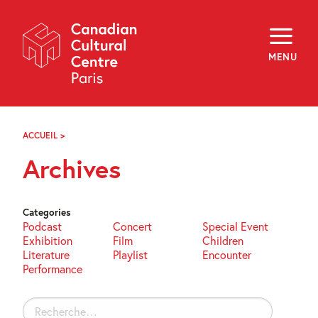
Skip
Navigation
About
Programming
MENU
Off-Site
Explore
Education
Newsletter
Archives
ACCUEIL
>
ARCHIVES
Visit
Archives
f
i
y
FR
EN
Categories
Podcast
Concert
Special Event
Exhibition
Film
Children
Literature
Playlist
Encounter
Performance
Rechercher :