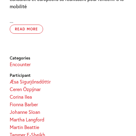
mobilité
...
READ MORE
Categories
Encounter
Participant
Æsa Sigurjónsdóttir
Ceren Özpýnar
Corina Ilea
Fionna Barber
Johanne Sloan
Martha Langford
Martin Beattie
Tammer E-Sheikh