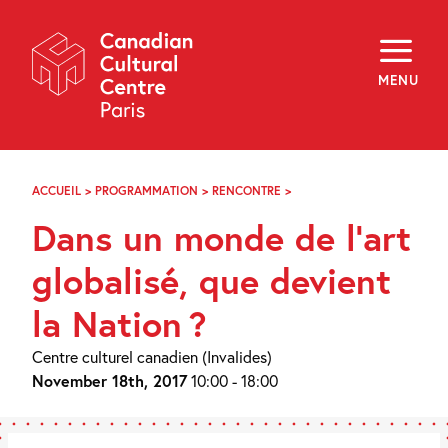
Skip
Navigation
About
Programming
MENU
Off-Site
Explore
Education
Newsletter
Archives
ACCUEIL
>
PROGRAMMATION
>
RENCONTRE
>
DANS
Visit
UN
Dans un monde de l‘art
MONDE
DE
f
i
y
L‘ART
globalisé, que devient
FR
EN
GLOBALISÉ,
QUE
la Nation ?
DEVIENT
LA
NATION ?
Centre culturel canadien (Invalides)
November 18th, 2017
10:00 - 18:00