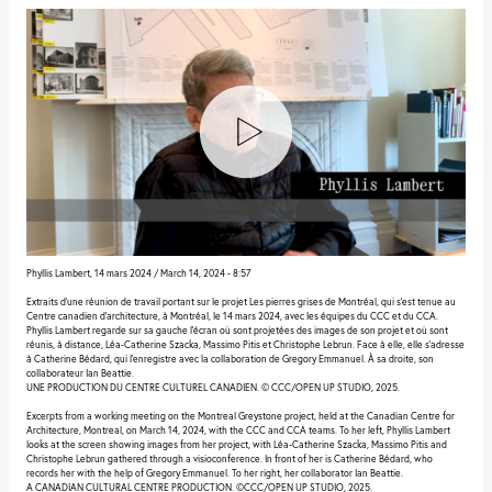
Phyllis Lambert, 14 mars 2024 / March 14, 2024 - 8:57
Extraits d’une réunion de travail portant sur le projet Les pierres grises de Montréal, qui s’est tenue au
Centre canadien d’architecture, à Montréal, le 14 mars 2024, avec les équipes du CCC et du CCA.
Phyllis Lambert regarde sur sa gauche l’écran où sont projetées des images de son projet et où sont
réunis, à distance, Léa-Catherine Szacka, Massimo Pitis et Christophe Lebrun. Face à elle, elle s’adresse
à Catherine Bédard, qui l’enregistre avec la collaboration de Gregory Emmanuel. À sa droite, son
collaborateur Ian Beattie.
UNE PRODUCTION DU CENTRE CULTUREL CANADIEN. © CCC/OPEN UP STUDIO, 2025.
Excerpts from a working meeting on the Montreal Greystone project, held at the Canadian Centre for
Architecture, Montreal, on March 14, 2024, with the CCC and CCA teams. To her left, Phyllis Lambert
looks at the screen showing images from her project, with Léa-Catherine Szacka, Massimo Pitis and
Christophe Lebrun gathered through a visioconference. In front of her is Catherine Bédard, who
records her with the help of Gregory Emmanuel. To her right, her collaborator Ian Beattie.
A CANADIAN CULTURAL CENTRE PRODUCTION. ©CCC/OPEN UP STUDIO, 2025.