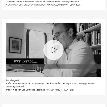
Catherine Szacka, who records her with the collaboration of Gregory Emmanuel.
A CANADIAN CULTURAL CENTRE PRODUCTION. ©CCC/OPEN UP STUDIO, 2025.
Barry Bergdoll
Professeur d’histoire de l’art et archéologie / Professor Of Art History And Archaeology, Columbia
University, New York
Interview de / by Léa-Catherine Szacka, 15 Mai 2024 / May 15, 2024 - 8:59