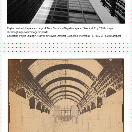
Phyllis Lambert, Espace en négatif, New York City/Negative space, New York City, 1968 (tirage
chromogénique/chromogenic print).
Collection Phyllis Lambert, Montréal/Phyllis Lambert Collection, Montreal, PL-1596. © Phyllis Lambert.