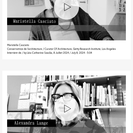
Maristella Casciato
Conservatrice de l’architecture / Curator Of Architecture, Getty Research Institute, Los Angeles
Interview de / by Léa-Catherine Szacka, 8 Juillet 2024 / July 8, 2024 - 5:04