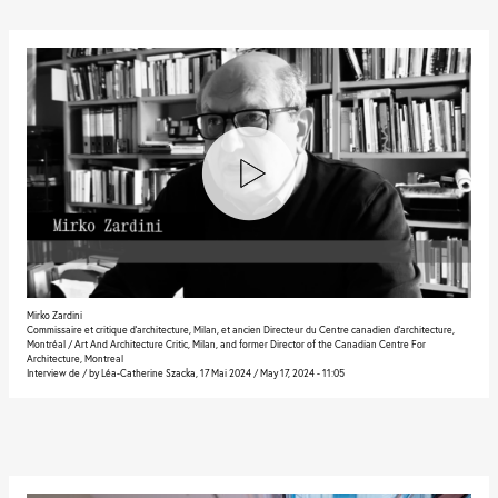
Mirko Zardini
Commissaire et critique d’architecture, Milan, et ancien Directeur du Centre canadien d’architecture,
Montréal / Art And Architecture Critic, Milan, and former Director of the Canadian Centre For
Architecture, Montreal
Interview de / by Léa-Catherine Szacka, 17 Mai 2024 / May 17, 2024 - 11:05