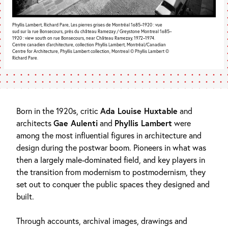
Phyllis Lambert, Richard Pare, Les pierres grises de Montréal 1685–1920 : vue
sud sur la rue Bonsecours, près du château Ramezay / Greystone Montreal 1685–
1920 : view south on rue Bonsecours, near Château Ramezay, 1972–1974.
Centre canadien d’architecture, collection Phyllis Lambert, Montréal/Canadian
Centre for Architecture, Phyllis Lambert collection, Montreal © Phyllis Lambert ©
Richard Pare.
Born in the 1920s, critic
Ada Louise Huxtable
and
architects
Gae Aulenti
and
Phyllis Lambert
were
among the most influential figures in architecture and
design during the postwar boom. Pioneers in what was
then a largely male-dominated field, and key players in
the transition from modernism to postmodernism, they
set out to conquer the public spaces they designed and
built.
Through accounts, archival images, drawings and