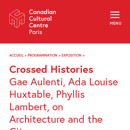
Skip
Navigation
About
Programming
MENU
Off-Site
Explore
Education
Newsletter
Archives
ACCUEIL
>
PROGRAMMATION
>
EXPOSITION
>
HISTOIRES
Visit
CROISÉES
Crossed Histories
f
i
y
Gae Aulenti, Ada Louise
FR
EN
Huxtable, Phyllis
Lambert, on
Architecture and the