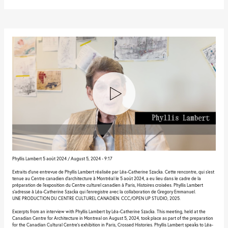
Phyllis Lambert 5 août 2024 / August 5, 2024 - 9:17
Extraits d’une entrevue de Phyllis Lambert réalisée par Léa-Catherine Szacka. Cette rencontre, qui s’est
tenue au Centre canadien d’architecture à Montréal le 5 août 2024, a eu lieu dans le cadre de la
préparation de l’exposition du Centre culturel canadien à Paris, Histoires croisées. Phyllis Lambert
s’adresse à Léa-Catherine Szacka qui l’enregistre avec la collaboration de Gregory Emmanuel.
UNE PRODUCTION DU CENTRE CULTUREL CANADIEN. CCC/OPEN UP STUDIO, 2025.
Excerpts from an interview with Phyllis Lambert by Léa-Catherine Szacka. This meeting, held at the
Canadian Centre for Architecture in Montreal on August 5, 2024, took place as part of the preparation
for the Canadian Cultural Centre’s exhibition in Paris, Crossed Histories. Phyllis Lambert speaks to Léa-