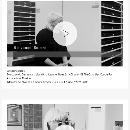
Giovanna Borasi
Directrice du Centre canadien d’Architecture, Montréal / Director Of The Canadian Centre For
Architecture, Montreal
Interview de / by Léa-Catherine Szacka, 7 Juin 2024 / June 7, 2024 - 8:05