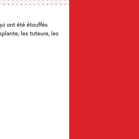
qui ont été étouffés
splante, les tuteure, les