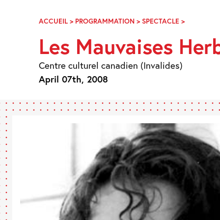
Skip
Navigation
ACCUEIL
>
PROGRAMMATION
>
SPECTACLE
>
LES
MAUVAISE
Les Mauvaises Her
HERBES
Centre culturel canadien (Invalides)
April 07th, 2008