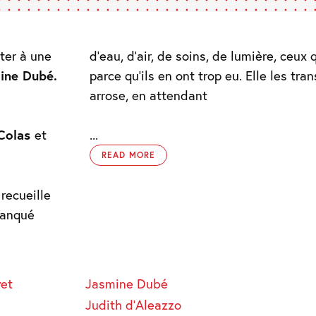
iter à une
d’eau, d’air, de soins, de lumière, ceux 
ine Dubé.
parce qu’ils en ont trop eu. Elle les tran
arrose, en attendant
 Colas
et
...
READ MORE
 recueille
manqué
et
Jasmine Dubé
Judith d’Aleazzo