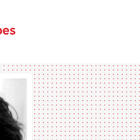
S
bes