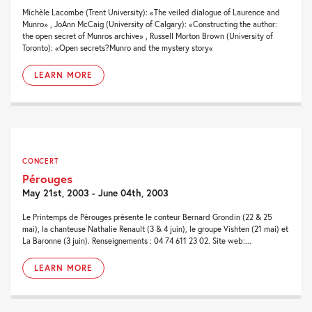
Michèle Lacombe (Trent University): «The veiled dialogue of Laurence and
Munro» , JoAnn McCaig (University of Calgary): «Constructing the author:
the open secret of Munros archive» , Russell Morton Brown (University of
Toronto): «Open secrets?Munro and the mystery story«
LEARN MORE
CONCERT
Pérouges
May 21st, 2003 - June 04th, 2003
Le Printemps de Pérouges présente le conteur Bernard Grondin (22 & 25
mai), la chanteuse Nathalie Renault (3 & 4 juin), le groupe Vishten (21 mai) et
La Baronne (3 juin). Renseignements : 04 74 611 23 02. Site web:...
LEARN MORE