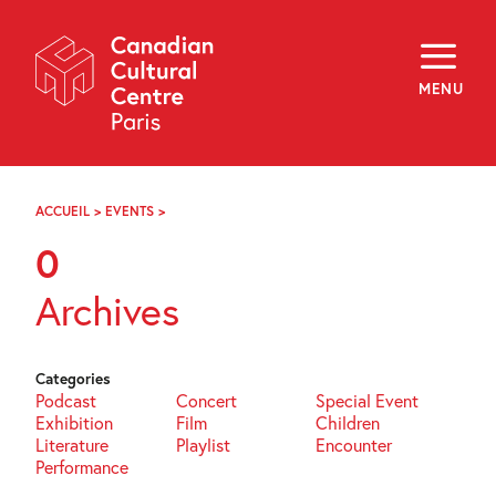
Skip
Navigation
About
Programming
MENU
Off-Site
Explore
Education
Newsletter
Archives
ACCUEIL
>
EVENTS
>
PAGE
Visit
21
0
f
i
y
Archives
FR
EN
Categories
Podcast
Concert
Special Event
Exhibition
Film
Children
Literature
Playlist
Encounter
Performance