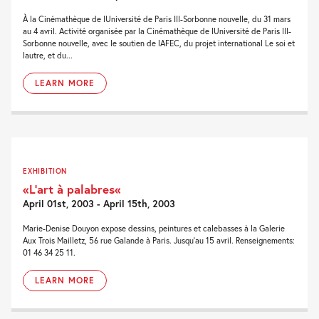
À la Cinémathèque de lUniversité de Paris III-Sorbonne nouvelle, du 31 mars
au 4 avril. Activité organisée par la Cinémathèque de lUniversité de Paris III-
Sorbonne nouvelle, avec le soutien de lAFEC, du projet international Le soi et
lautre, et du...
LEARN MORE
EXHIBITION
«L’art à palabres«
April 01st, 2003 - April 15th, 2003
Marie-Denise Douyon expose dessins, peintures et calebasses à la Galerie
Aux Trois Mailletz, 56 rue Galande à Paris. Jusqu'au 15 avril. Renseignements:
01 46 34 25 11.
LEARN MORE