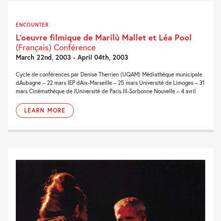
ENCOUNTER
L’oeuvre filmique de Marilù Mallet et Léa Pool
(Français) Conférence
March 22nd, 2003 - April 04th, 2003
Cycle de conférences par Denise Therrien (UQAM) Médiathèque municipale
dAubagne – 22 mars IEP dAix-Marseille – 25 mars Université de Limoges – 31
mars Cinémathèque de lUniversité de Paris III-Sorbonne Nouvelle – 4 avril
LEARN MORE