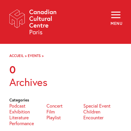
Skip
Navigation
About
Programming
MENU
Off-Site
Explore
Education
Newsletter
Archives
ACCUEIL
>
EVENTS
>
PAGE
Visit
21
0
f
i
y
Archives
FR
EN
Categories
Podcast
Concert
Special Event
Exhibition
Film
Children
Literature
Playlist
Encounter
Performance