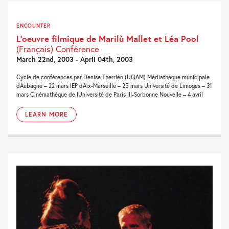
ENCOUNTER
L’oeuvre filmique de Marilù Mallet et Léa Pool
(Français) Conférence
March 22nd, 2003 - April 04th, 2003
Cycle de conférences par Denise Therrien (UQAM) Médiathèque municipale
dAubagne – 22 mars IEP dAix-Marseille – 25 mars Université de Limoges – 31
mars Cinémathèque de lUniversité de Paris III-Sorbonne Nouvelle – 4 avril
LEARN MORE