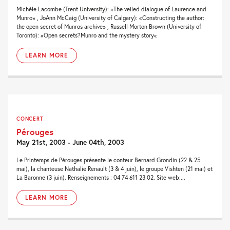
Michèle Lacombe (Trent University): «The veiled dialogue of Laurence and
Munro» , JoAnn McCaig (University of Calgary): «Constructing the author:
the open secret of Munros archive» , Russell Morton Brown (University of
Toronto): «Open secrets?Munro and the mystery story«
LEARN MORE
CONCERT
Pérouges
May 21st, 2003 - June 04th, 2003
Le Printemps de Pérouges présente le conteur Bernard Grondin (22 & 25
mai), la chanteuse Nathalie Renault (3 & 4 juin), le groupe Vishten (21 mai) et
La Baronne (3 juin). Renseignements : 04 74 611 23 02. Site web:...
LEARN MORE