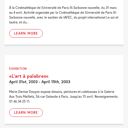
À la Cinémathèque de lUniversité de Paris III-Sorbonne nouvelle, du 31 mars
au 4 avril. Activité organisée par la Cinémathèque de lUniversité de Paris III-
Sorbonne nouvelle, avec le soutien de lAFEC, du projet international Le soi et
lautre, et du...
LEARN MORE
EXHIBITION
«L’art à palabres«
April 01st, 2003 - April 15th, 2003
Marie-Denise Douyon expose dessins, peintures et calebasses à la Galerie
Aux Trois Mailletz, 56 rue Galande à Paris. Jusqu'au 15 avril. Renseignements:
01 46 34 25 11.
LEARN MORE