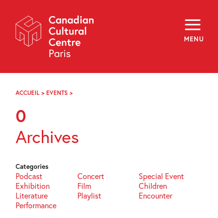
Skip
Navigation
About
Programming
MENU
Off-Site
Explore
Education
Newsletter
Archives
ACCUEIL
>
EVENTS
>
PAGE
Visit
29
0
f
i
y
Archives
FR
EN
Categories
Podcast
Concert
Special Event
Exhibition
Film
Children
Literature
Playlist
Encounter
Performance