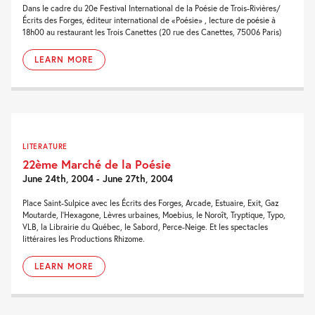
Dans le cadre du 20e Festival International de la Poésie de Trois-Rivières/
Écrits des Forges, éditeur international de «Poésie» , lecture de poésie à
18h00 au restaurant les Trois Canettes (20 rue des Canettes, 75006 Paris)
LEARN MORE
LITERATURE
22ème Marché de la Poésie
June 24th, 2004 - June 27th, 2004
Place Saint-Sulpice avec les Écrits des Forges, Arcade, Estuaire, Exit, Gaz
Moutarde, l'Hexagone, Lèvres urbaines, Moebius, le Noroît, Tryptique, Typo,
VLB, la Librairie du Québec, le Sabord, Perce-Neige. Et les spectacles
littéraires les Productions Rhizome.
LEARN MORE