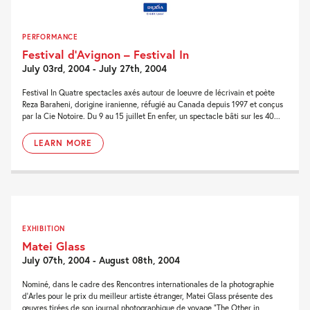
PERFORMANCE
Festival d’Avignon – Festival In
July 03rd, 2004 - July 27th, 2004
Festival In Quatre spectacles axés autour de loeuvre de lécrivain et poète
Reza Baraheni, dorigine iranienne, réfugié au Canada depuis 1997 et conçus
par la Cie Notoire. Du 9 au 15 juillet En enfer, un spectacle bâti sur les 40...
LEARN MORE
EXHIBITION
Matei Glass
July 07th, 2004 - August 08th, 2004
Nominé, dans le cadre des Rencontres internationales de la photographie
d’Arles pour le prix du meilleur artiste étranger, Matei Glass présente des
œuvres tirées de son journal photographique de voyage “The Other in